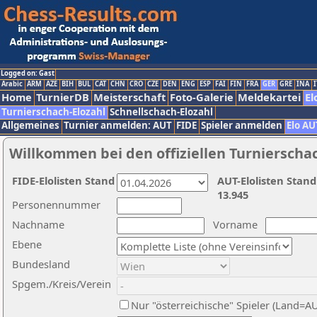
Logged on: Gast
Arabic
ARM
AZE
BIH
BUL
CAT
CHN
CRO
CZE
DEN
ENG
ESP
FAI
FIN
FRA
GER
GRE
INA
I
Home
TurnierDB
Meisterschaft
Foto-Galerie
Meldekartei
El
Turnierschach-Elozahl
Schnellschach-Elozahl
Allgemeines
Turnier anmelden: AUT
FIDE
Spieler anmelden
Elo AU
Willkommen bei den offiziellen Turnierscha
FIDE-Elolisten Stand
AUT-Elolisten Stand
13.945
Personennummer
Nachname
Vorname
Ebene
Bundesland
Spgem./Kreis/Verein
Nur "österreichische" Spieler (Land=A