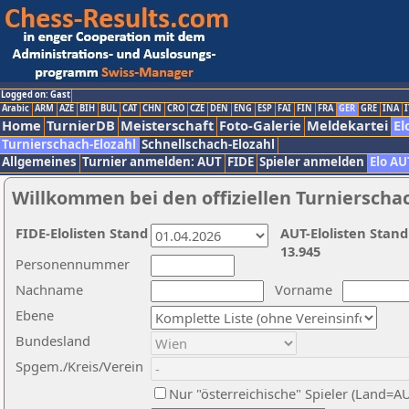
Logged on: Gast
Arabic
ARM
AZE
BIH
BUL
CAT
CHN
CRO
CZE
DEN
ENG
ESP
FAI
FIN
FRA
GER
GRE
INA
I
Home
TurnierDB
Meisterschaft
Foto-Galerie
Meldekartei
El
Turnierschach-Elozahl
Schnellschach-Elozahl
Allgemeines
Turnier anmelden: AUT
FIDE
Spieler anmelden
Elo AU
Willkommen bei den offiziellen Turnierscha
FIDE-Elolisten Stand
AUT-Elolisten Stand
13.945
Personennummer
Nachname
Vorname
Ebene
Bundesland
Spgem./Kreis/Verein
Nur "österreichische" Spieler (Land=A