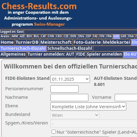
Logged on: Gast
Arabic
ARM
AZE
BIH
BUL
CAT
CHN
CRO
CZE
DEN
ENG
ESP
FAI
FIN
FRA
GER
GRE
INA
I
Home
TurnierDB
Meisterschaft
Foto-Galerie
Meldekartei
El
Turnierschach-Elozahl
Schnellschach-Elozahl
Allgemeines
Turnier anmelden: AUT
FIDE
Spieler anmelden
Elo AU
Willkommen bei den offiziellen Turnierscha
FIDE-Elolisten Stand
AUT-Elolisten Stand
8.601
Personennummer
Nachname
Vorname
Ebene
Bundesland
Spgem./Kreis/Verein
Nur "österreichische" Spieler (Land=A