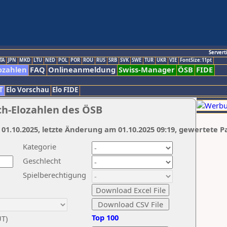
Servert
TA
JPN
MKD
LTU
NED
POL
POR
ROU
RUS
SRB
SVK
SWE
TUR
UKR
VIE
FontSize:11pt
ozahlen
FAQ
Onlineanmeldung
Swiss-Manager
ÖSB
FIDE
T
Elo Vorschau
Elo FIDE
ch-Elozahlen des ÖSB
 01.10.2025, letzte Änderung am 01.10.2025 09:19, gewertete P
Kategorie
Geschlecht
Spielberechtigung
Top 100
UT)