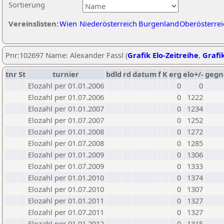
Sortierung
Vereinslisten:
Wien
Niederösterreich
Burgenland
Oberösterrei
Pnr:102697 Name: Alexander Fassl (
Grafik Elo-Zeitreihe
,
Grafik
tnr
St
turnier
bdld
rd
datum
f
K
erg
elo+/-
gegn
Elozahl per 01.01.2006
0
0
Elozahl per 01.07.2006
0
1222
Elozahl per 01.01.2007
0
1234
Elozahl per 01.07.2007
0
1252
Elozahl per 01.01.2008
0
1272
Elozahl per 01.07.2008
0
1285
Elozahl per 01.01.2009
0
1306
Elozahl per 01.07.2009
0
1333
Elozahl per 01.01.2010
0
1374
Elozahl per 01.07.2010
0
1307
Elozahl per 01.01.2011
0
1327
Elozahl per 01.07.2011
0
1327
Elozahl per 01.01.2012
0
1315