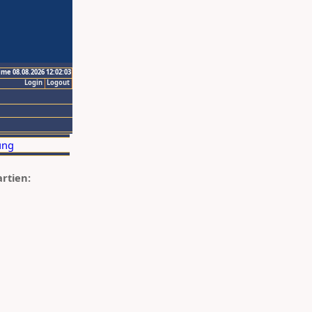
ime 08.08.2026 12:02:03
Login
Logout
artien: