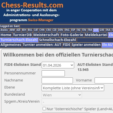
Logged on: Gast
Arabic
ARM
AZE
BIH
BUL
CAT
CHN
CRO
CZE
DEN
ENG
ESP
FAI
FIN
FRA
GER
GRE
INA
I
Home
TurnierDB
Meisterschaft
Foto-Galerie
Meldekartei
El
Turnierschach-Elozahl
Schnellschach-Elozahl
Allgemeines
Turnier anmelden: AUT
FIDE
Spieler anmelden
Elo AU
Willkommen bei den offiziellen Turnierscha
FIDE-Elolisten Stand
AUT-Elolisten Stand
13.945
Personennummer
Nachname
Vorname
Ebene
Bundesland
Spgem./Kreis/Verein
Nur "österreichische" Spieler (Land=A