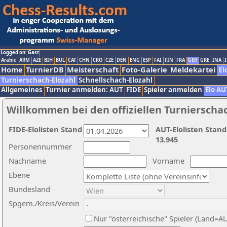
Logged on: Gast
Arabic
ARM
AZE
BIH
BUL
CAT
CHN
CRO
CZE
DEN
ENG
ESP
FAI
FIN
FRA
GER
GRE
INA
I
Home
TurnierDB
Meisterschaft
Foto-Galerie
Meldekartei
El
Turnierschach-Elozahl
Schnellschach-Elozahl
Allgemeines
Turnier anmelden: AUT
FIDE
Spieler anmelden
Elo AU
Willkommen bei den offiziellen Turnierscha
FIDE-Elolisten Stand
AUT-Elolisten Stand
13.945
Personennummer
Nachname
Vorname
Ebene
Bundesland
Spgem./Kreis/Verein
Nur "österreichische" Spieler (Land=A