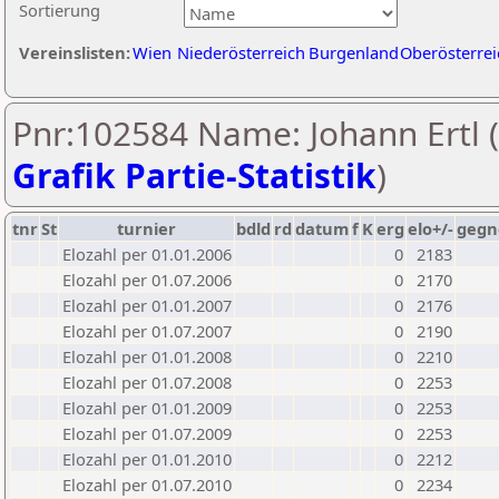
Sortierung
Vereinslisten:
Wien
Niederösterreich
Burgenland
Oberösterrei
Pnr:102584 Name: Johann Ertl (
Grafik Partie-Statistik
)
tnr
St
turnier
bdld
rd
datum
f
K
erg
elo+/-
gegn
Elozahl per 01.01.2006
0
2183
Elozahl per 01.07.2006
0
2170
Elozahl per 01.01.2007
0
2176
Elozahl per 01.07.2007
0
2190
Elozahl per 01.01.2008
0
2210
Elozahl per 01.07.2008
0
2253
Elozahl per 01.01.2009
0
2253
Elozahl per 01.07.2009
0
2253
Elozahl per 01.01.2010
0
2212
Elozahl per 01.07.2010
0
2234