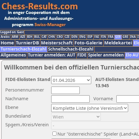
Logged on: Gast
Arabic
ARM
AZE
BIH
BUL
CAT
CHN
CRO
CZE
DEN
ENG
ESP
FAI
FIN
FRA
GER
GRE
INA
I
Home
TurnierDB
Meisterschaft
Foto-Galerie
Meldekartei
El
Turnierschach-Elozahl
Schnellschach-Elozahl
Allgemeines
Turnier anmelden: AUT
FIDE
Spieler anmelden
Elo AU
Willkommen bei den offiziellen Turnierscha
FIDE-Elolisten Stand
AUT-Elolisten Stand
13.945
Personennummer
Nachname
Vorname
Ebene
Bundesland
Spgem./Kreis/Verein
Nur "österreichische" Spieler (Land=A