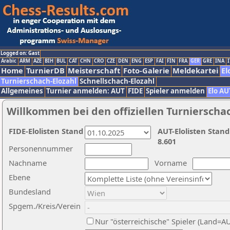
Logged on: Gast
Arabic
ARM
AZE
BIH
BUL
CAT
CHN
CRO
CZE
DEN
ENG
ESP
FAI
FIN
FRA
GER
GRE
INA
I
Home
TurnierDB
Meisterschaft
Foto-Galerie
Meldekartei
El
Turnierschach-Elozahl
Schnellschach-Elozahl
Allgemeines
Turnier anmelden: AUT
FIDE
Spieler anmelden
Elo AU
Willkommen bei den offiziellen Turnierscha
FIDE-Elolisten Stand
AUT-Elolisten Stand
8.601
Personennummer
Nachname
Vorname
Ebene
Bundesland
Spgem./Kreis/Verein
Nur "österreichische" Spieler (Land=A