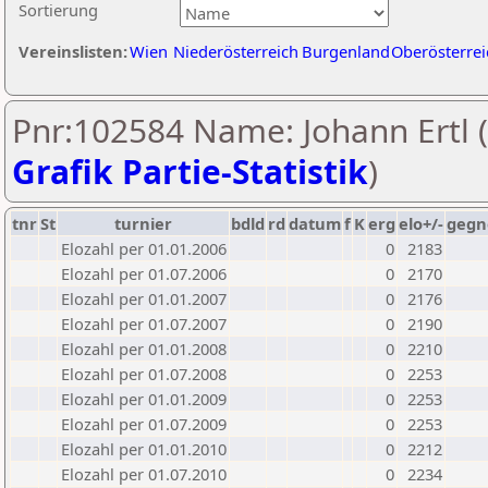
Sortierung
Vereinslisten:
Wien
Niederösterreich
Burgenland
Oberösterrei
Pnr:102584 Name: Johann Ertl (
Grafik Partie-Statistik
)
tnr
St
turnier
bdld
rd
datum
f
K
erg
elo+/-
gegn
Elozahl per 01.01.2006
0
2183
Elozahl per 01.07.2006
0
2170
Elozahl per 01.01.2007
0
2176
Elozahl per 01.07.2007
0
2190
Elozahl per 01.01.2008
0
2210
Elozahl per 01.07.2008
0
2253
Elozahl per 01.01.2009
0
2253
Elozahl per 01.07.2009
0
2253
Elozahl per 01.01.2010
0
2212
Elozahl per 01.07.2010
0
2234