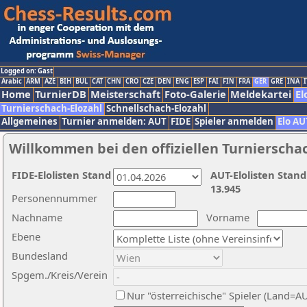
Logged on: Gast
Arabic
ARM
AZE
BIH
BUL
CAT
CHN
CRO
CZE
DEN
ENG
ESP
FAI
FIN
FRA
GER
GRE
INA
I
Home
TurnierDB
Meisterschaft
Foto-Galerie
Meldekartei
El
Turnierschach-Elozahl
Schnellschach-Elozahl
Allgemeines
Turnier anmelden: AUT
FIDE
Spieler anmelden
Elo AU
Willkommen bei den offiziellen Turnierscha
FIDE-Elolisten Stand
AUT-Elolisten Stand
13.945
Personennummer
Nachname
Vorname
Ebene
Bundesland
Spgem./Kreis/Verein
Nur "österreichische" Spieler (Land=A