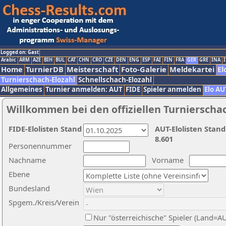
Logged on: Gast
Arabic
ARM
AZE
BIH
BUL
CAT
CHN
CRO
CZE
DEN
ENG
ESP
FAI
FIN
FRA
GER
GRE
INA
I
Home
TurnierDB
Meisterschaft
Foto-Galerie
Meldekartei
El
Turnierschach-Elozahl
Schnellschach-Elozahl
Allgemeines
Turnier anmelden: AUT
FIDE
Spieler anmelden
Elo AU
Willkommen bei den offiziellen Turnierscha
FIDE-Elolisten Stand
AUT-Elolisten Stand
8.601
Personennummer
Nachname
Vorname
Ebene
Bundesland
Spgem./Kreis/Verein
Nur "österreichische" Spieler (Land=A