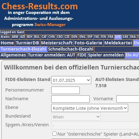
Logged on: Gast
Arabic
ARM
AZE
BIH
BUL
CAT
CHN
CRO
CZE
DEN
ENG
ESP
FAI
FIN
FRA
GER
GRE
INA
I
Home
TurnierDB
Meisterschaft
Foto-Galerie
Meldekartei
El
Turnierschach-Elozahl
Schnellschach-Elozahl
Allgemeines
Turnier anmelden: AUT
FIDE
Spieler anmelden
Elo AU
Willkommen bei den offiziellen Turnierscha
FIDE-Elolisten Stand
AUT-Elolisten Stand
7.518
Personennummer
Nachname
Vorname
Ebene
Bundesland
Spgem./Kreis/Verein
Nur "österreichische" Spieler (Land=A