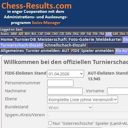
Logged on: Gast
Arabic
ARM
AZE
BIH
BUL
CAT
CHN
CRO
CZE
DEN
ENG
ESP
FAI
FIN
FRA
GER
GRE
INA
I
Home
TurnierDB
Meisterschaft
Foto-Galerie
Meldekartei
El
Turnierschach-Elozahl
Schnellschach-Elozahl
Allgemeines
Turnier anmelden: AUT
FIDE
Spieler anmelden
Elo AU
Willkommen bei den offiziellen Turnierscha
FIDE-Elolisten Stand
AUT-Elolisten Stand
13.945
Personennummer
Nachname
Vorname
Ebene
Bundesland
Spgem./Kreis/Verein
Nur "österreichische" Spieler (Land=A