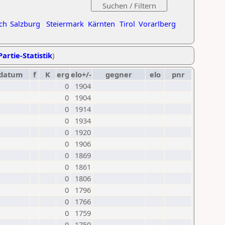
ch
Salzburg
Steiermark
Kärnten
Tirol
Vorarlberg
Partie-Statistik
)
datum
f
K
erg
elo+/-
gegner
elo
pnr
0
1904
0
1904
0
1914
0
1934
0
1920
0
1906
0
1869
0
1861
0
1806
0
1796
0
1766
0
1759
0
1750