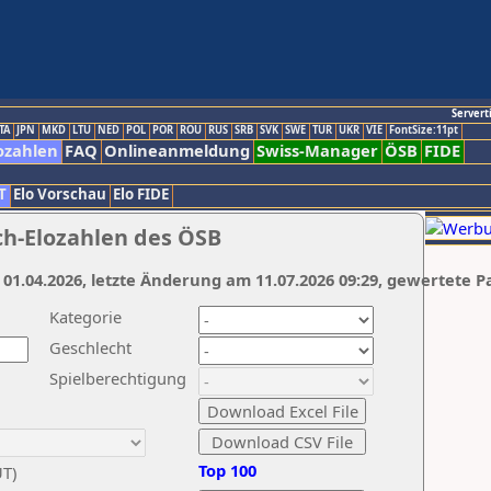
Servert
TA
JPN
MKD
LTU
NED
POL
POR
ROU
RUS
SRB
SVK
SWE
TUR
UKR
VIE
FontSize:11pt
ozahlen
FAQ
Onlineanmeldung
Swiss-Manager
ÖSB
FIDE
T
Elo Vorschau
Elo FIDE
ch-Elozahlen des ÖSB
 01.04.2026, letzte Änderung am 11.07.2026 09:29, gewertete P
Kategorie
Geschlecht
Spielberechtigung
Top 100
UT)