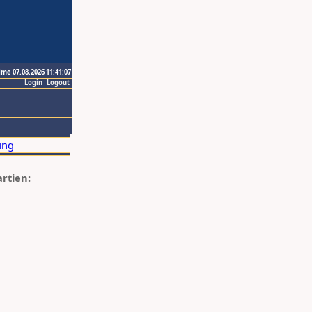
ime 07.08.2026 11:41:07
Login
Logout
artien: