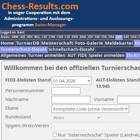
Logged on: Gast
Arabic
ARM
AZE
BIH
BUL
CAT
CHN
CRO
CZE
DEN
ENG
ESP
FAI
FIN
FRA
GER
GRE
INA
I
Home
TurnierDB
Meisterschaft
Foto-Galerie
Meldekartei
El
Turnierschach-Elozahl
Schnellschach-Elozahl
Allgemeines
Turnier anmelden: AUT
FIDE
Spieler anmelden
Elo AU
Willkommen bei den offiziellen Turnierscha
FIDE-Elolisten Stand
AUT-Elolisten Stand
13.945
Personennummer
Nachname
Vorname
Ebene
Bundesland
Spgem./Kreis/Verein
Nur "österreichische" Spieler (Land=A