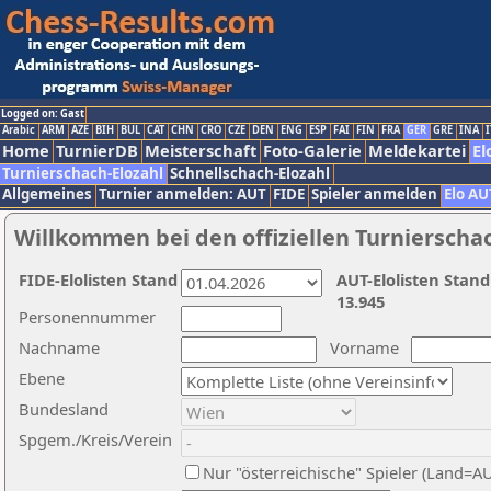
Logged on: Gast
Arabic
ARM
AZE
BIH
BUL
CAT
CHN
CRO
CZE
DEN
ENG
ESP
FAI
FIN
FRA
GER
GRE
INA
I
Home
TurnierDB
Meisterschaft
Foto-Galerie
Meldekartei
El
Turnierschach-Elozahl
Schnellschach-Elozahl
Allgemeines
Turnier anmelden: AUT
FIDE
Spieler anmelden
Elo AU
Willkommen bei den offiziellen Turnierscha
FIDE-Elolisten Stand
AUT-Elolisten Stand
13.945
Personennummer
Nachname
Vorname
Ebene
Bundesland
Spgem./Kreis/Verein
Nur "österreichische" Spieler (Land=A