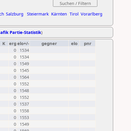
ch
Salzburg
Steiermark
Kärnten
Tirol
Vorarlberg
afik Partie-Statistik
)
K
erg
elo+/-
gegner
elo
pnr
0
1534
0
1534
0
1549
0
1545
0
1564
0
1552
0
1548
0
1552
0
1537
0
1558
0
1553
0
1549
0
1569