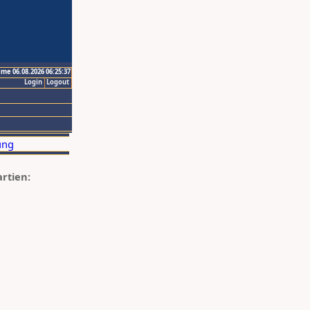
ime 06.08.2026 06:25:37
Login
Logout
artien: