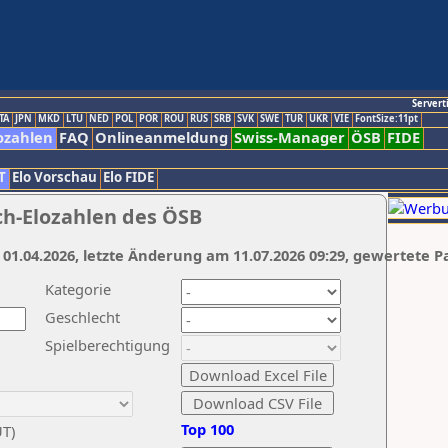
Servert
TA
JPN
MKD
LTU
NED
POL
POR
ROU
RUS
SRB
SVK
SWE
TUR
UKR
VIE
FontSize:11pt
ozahlen
FAQ
Onlineanmeldung
Swiss-Manager
ÖSB
FIDE
T
Elo Vorschau
Elo FIDE
ch-Elozahlen des ÖSB
 01.04.2026, letzte Änderung am 11.07.2026 09:29, gewertete P
Kategorie
Geschlecht
Spielberechtigung
Top 100
UT)