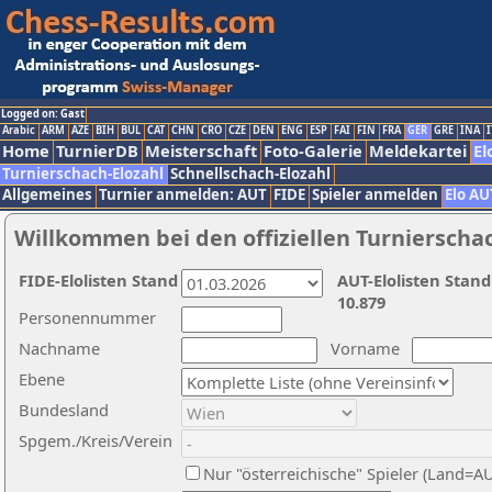
Logged on: Gast
Arabic
ARM
AZE
BIH
BUL
CAT
CHN
CRO
CZE
DEN
ENG
ESP
FAI
FIN
FRA
GER
GRE
INA
I
Home
TurnierDB
Meisterschaft
Foto-Galerie
Meldekartei
El
Turnierschach-Elozahl
Schnellschach-Elozahl
Allgemeines
Turnier anmelden: AUT
FIDE
Spieler anmelden
Elo AU
Willkommen bei den offiziellen Turnierscha
FIDE-Elolisten Stand
AUT-Elolisten Stand
10.879
Personennummer
Nachname
Vorname
Ebene
Bundesland
Spgem./Kreis/Verein
Nur "österreichische" Spieler (Land=A