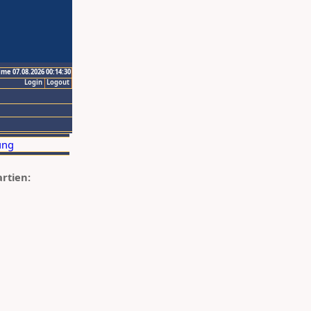
ime 07.08.2026 00:14:30
Login
Logout
artien: