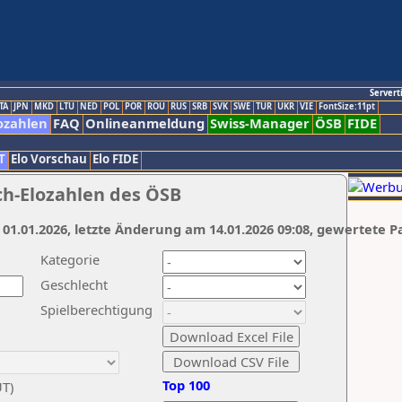
Servert
TA
JPN
MKD
LTU
NED
POL
POR
ROU
RUS
SRB
SVK
SWE
TUR
UKR
VIE
FontSize:11pt
ozahlen
FAQ
Onlineanmeldung
Swiss-Manager
ÖSB
FIDE
T
Elo Vorschau
Elo FIDE
ch-Elozahlen des ÖSB
 01.01.2026, letzte Änderung am 14.01.2026 09:08, gewertete P
Kategorie
Geschlecht
Spielberechtigung
Top 100
UT)