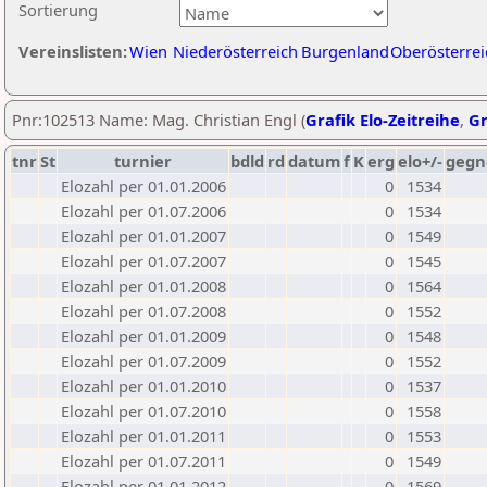
Sortierung
Vereinslisten:
Wien
Niederösterreich
Burgenland
Oberösterrei
Pnr:102513 Name: Mag. Christian Engl (
Grafik Elo-Zeitreihe
,
Gr
tnr
St
turnier
bdld
rd
datum
f
K
erg
elo+/-
gegn
Elozahl per 01.01.2006
0
1534
Elozahl per 01.07.2006
0
1534
Elozahl per 01.01.2007
0
1549
Elozahl per 01.07.2007
0
1545
Elozahl per 01.01.2008
0
1564
Elozahl per 01.07.2008
0
1552
Elozahl per 01.01.2009
0
1548
Elozahl per 01.07.2009
0
1552
Elozahl per 01.01.2010
0
1537
Elozahl per 01.07.2010
0
1558
Elozahl per 01.01.2011
0
1553
Elozahl per 01.07.2011
0
1549
Elozahl per 01.01.2012
0
1569