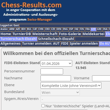
Logged on: Gast
Arabic
ARM
AZE
BIH
BUL
CAT
CHN
CRO
CZE
DEN
ENG
ESP
FAI
FIN
FRA
GER
GRE
INA
I
Home
TurnierDB
Meisterschaft
Foto-Galerie
Meldekartei
El
Turnierschach-Elozahl
Schnellschach-Elozahl
Allgemeines
Turnier anmelden: AUT
FIDE
Spieler anmelden
Elo AU
Willkommen bei den offiziellen Turnierscha
FIDE-Elolisten Stand
AUT-Elolisten Stand
13.945
Personennummer
Nachname
Vorname
Ebene
Bundesland
Spgem./Kreis/Verein
Nur "österreichische" Spieler (Land=A