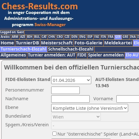
Logged on: Gast
Arabic
ARM
AZE
BIH
BUL
CAT
CHN
CRO
CZE
DEN
ENG
ESP
FAI
FIN
FRA
GER
GRE
INA
I
Home
TurnierDB
Meisterschaft
Foto-Galerie
Meldekartei
El
Turnierschach-Elozahl
Schnellschach-Elozahl
Allgemeines
Turnier anmelden: AUT
FIDE
Spieler anmelden
Elo AU
Willkommen bei den offiziellen Turnierscha
FIDE-Elolisten Stand
AUT-Elolisten Stand
13.945
Personennummer
Nachname
Vorname
Ebene
Bundesland
Spgem./Kreis/Verein
Nur "österreichische" Spieler (Land=A