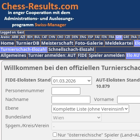
Logged on: Gast
Arabic
ARM
AZE
BIH
BUL
CAT
CHN
CRO
CZE
DEN
ENG
ESP
FAI
FIN
FRA
GER
GRE
INA
I
Home
TurnierDB
Meisterschaft
Foto-Galerie
Meldekartei
El
Turnierschach-Elozahl
Schnellschach-Elozahl
Allgemeines
Turnier anmelden: AUT
FIDE
Spieler anmelden
Elo AU
Willkommen bei den offiziellen Turnierscha
FIDE-Elolisten Stand
AUT-Elolisten Stand
10.879
Personennummer
Nachname
Vorname
Ebene
Bundesland
Spgem./Kreis/Verein
Nur "österreichische" Spieler (Land=A