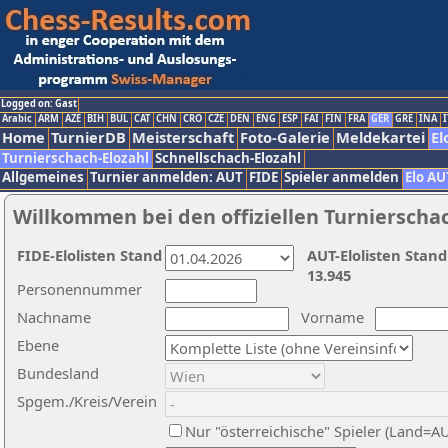
Logged on: Gast
Arabic
ARM
AZE
BIH
BUL
CAT
CHN
CRO
CZE
DEN
ENG
ESP
FAI
FIN
FRA
GER
GRE
INA
I
Home
TurnierDB
Meisterschaft
Foto-Galerie
Meldekartei
El
Turnierschach-Elozahl
Schnellschach-Elozahl
Allgemeines
Turnier anmelden: AUT
FIDE
Spieler anmelden
Elo AU
Willkommen bei den offiziellen Turnierscha
FIDE-Elolisten Stand
AUT-Elolisten Stand
13.945
Personennummer
Nachname
Vorname
Ebene
Bundesland
Spgem./Kreis/Verein
Nur "österreichische" Spieler (Land=A