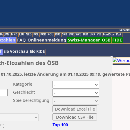
Servert
TA
JPN
MKD
LTU
NED
POL
POR
ROU
RUS
SRB
SVK
SWE
TUR
UKR
VIE
FontSize:11pt
ozahlen
FAQ
Onlineanmeldung
Swiss-Manager
ÖSB
FIDE
T
Elo Vorschau
Elo FIDE
ch-Elozahlen des ÖSB
 01.10.2025, letzte Änderung am 01.10.2025 09:19, gewertete P
Kategorie
Geschlecht
Spielberechtigung
Top 100
UT)