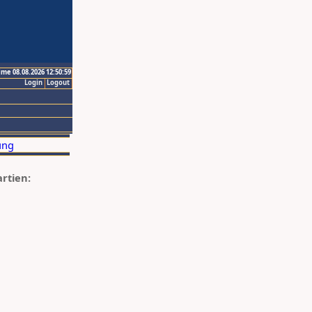
ime 08.08.2026 12:50:59
Login
Logout
artien: