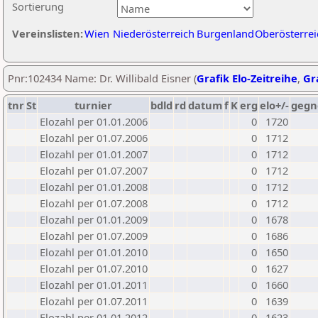
Sortierung
Vereinslisten:
Wien
Niederösterreich
Burgenland
Oberösterrei
Pnr:102434 Name: Dr. Willibald Eisner (
Grafik Elo-Zeitreihe
,
Gra
tnr
St
turnier
bdld
rd
datum
f
K
erg
elo+/-
gegn
Elozahl per 01.01.2006
0
1720
Elozahl per 01.07.2006
0
1712
Elozahl per 01.01.2007
0
1712
Elozahl per 01.07.2007
0
1712
Elozahl per 01.01.2008
0
1712
Elozahl per 01.07.2008
0
1712
Elozahl per 01.01.2009
0
1678
Elozahl per 01.07.2009
0
1686
Elozahl per 01.01.2010
0
1650
Elozahl per 01.07.2010
0
1627
Elozahl per 01.01.2011
0
1660
Elozahl per 01.07.2011
0
1639
Elozahl per 01.01.2012
0
1623