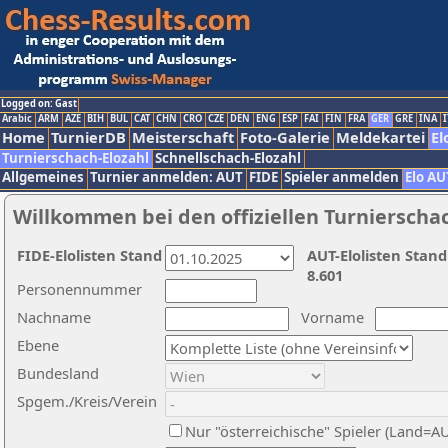
Logged on: Gast
Arabic
ARM
AZE
BIH
BUL
CAT
CHN
CRO
CZE
DEN
ENG
ESP
FAI
FIN
FRA
GER
GRE
INA
I
Home
TurnierDB
Meisterschaft
Foto-Galerie
Meldekartei
El
Turnierschach-Elozahl
Schnellschach-Elozahl
Allgemeines
Turnier anmelden: AUT
FIDE
Spieler anmelden
Elo AU
Willkommen bei den offiziellen Turnierscha
FIDE-Elolisten Stand
AUT-Elolisten Stand
8.601
Personennummer
Nachname
Vorname
Ebene
Bundesland
Spgem./Kreis/Verein
Nur "österreichische" Spieler (Land=A