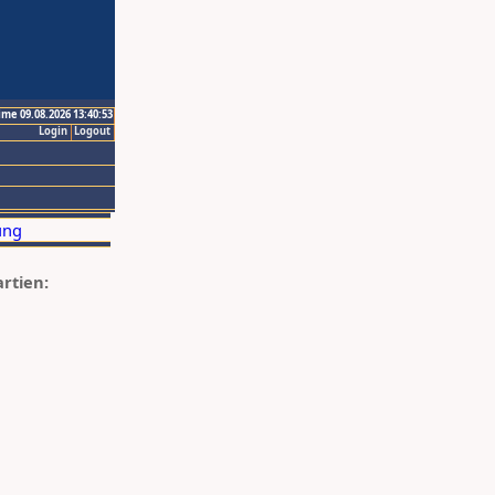
ime 09.08.2026 13:40:53
Login
Logout
artien: