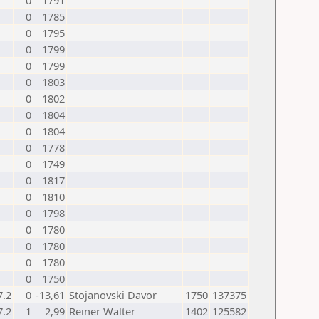
0
1791
0
1785
0
1795
0
1799
0
1799
0
1803
0
1802
0
1804
0
1804
0
1778
0
1749
0
1817
0
1810
0
1798
0
1780
0
1780
0
1780
0
1750
7.2
0
-13,61
Stojanovski Davor
1750
137375
7.2
1
2,99
Reiner Walter
1402
125582