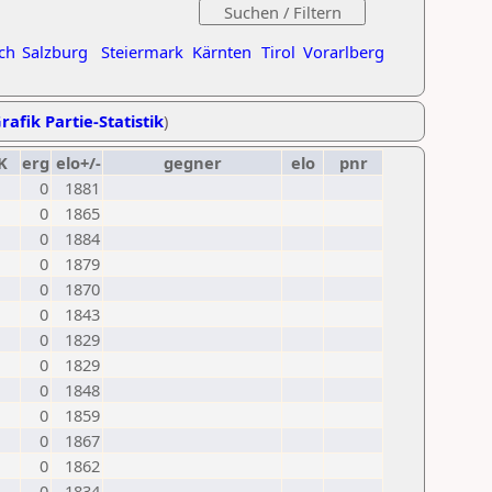
ch
Salzburg
Steiermark
Kärnten
Tirol
Vorarlberg
rafik Partie-Statistik
)
K
erg
elo+/-
gegner
elo
pnr
0
1881
0
1865
0
1884
0
1879
0
1870
0
1843
0
1829
0
1829
0
1848
0
1859
0
1867
0
1862
0
1834