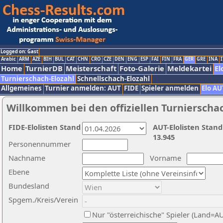
Logged on: Gast
Arabic
ARM
AZE
BIH
BUL
CAT
CHN
CRO
CZE
DEN
ENG
ESP
FAI
FIN
FRA
GER
GRE
INA
I
Home
TurnierDB
Meisterschaft
Foto-Galerie
Meldekartei
El
Turnierschach-Elozahl
Schnellschach-Elozahl
Allgemeines
Turnier anmelden: AUT
FIDE
Spieler anmelden
Elo AU
Willkommen bei den offiziellen Turnierscha
FIDE-Elolisten Stand
AUT-Elolisten Stand
13.945
Personennummer
Nachname
Vorname
Ebene
Bundesland
Spgem./Kreis/Verein
Nur "österreichische" Spieler (Land=A