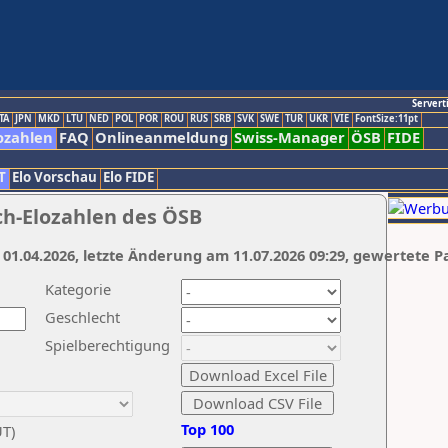
Servert
TA
JPN
MKD
LTU
NED
POL
POR
ROU
RUS
SRB
SVK
SWE
TUR
UKR
VIE
FontSize:11pt
ozahlen
FAQ
Onlineanmeldung
Swiss-Manager
ÖSB
FIDE
T
Elo Vorschau
Elo FIDE
ch-Elozahlen des ÖSB
 01.04.2026, letzte Änderung am 11.07.2026 09:29, gewertete P
Kategorie
Geschlecht
Spielberechtigung
Top 100
UT)