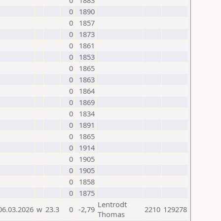
0
1883
0
1890
0
1857
0
1873
0
1861
0
1853
0
1865
0
1863
0
1864
0
1869
0
1834
0
1891
0
1865
0
1914
0
1905
0
1905
0
1858
0
1875
Lentrodt
06.03.2026
w
23.3
0
-2,79
2210
129278
Thomas