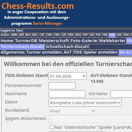
Logged on: Gast
Arabic
ARM
AZE
BIH
BUL
CAT
CHN
CRO
CZE
DEN
ENG
ESP
FAI
FIN
FRA
GER
GRE
INA
I
Home
TurnierDB
Meisterschaft
Foto-Galerie
Meldekartei
El
Turnierschach-Elozahl
Schnellschach-Elozahl
Allgemeines
Turnier anmelden: AUT
FIDE
Spieler anmelden
Elo AU
Willkommen bei den offiziellen Turnierscha
FIDE-Elolisten Stand
AUT-Elolisten Stand
13.945
Personennummer
Nachname
Vorname
Ebene
Bundesland
Spgem./Kreis/Verein
Nur "österreichische" Spieler (Land=A