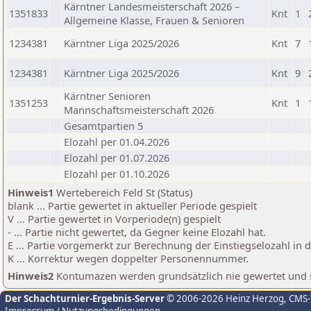
Kärntner Landesmeisterschaft 2026 –
1351833
Knt
1
Allgemeine Klasse, Frauen & Senioren
1234381
Kärntner Liga 2025/2026
Knt
7
1234381
Kärntner Liga 2025/2026
Knt
9
Kärntner Senioren
1351253
Knt
1
Mannschaftsmeisterschaft 2026
Gesamtpartien 5
Elozahl per 01.04.2026
Elozahl per 01.07.2026
Elozahl per 01.10.2026
Hinweis1
Wertebereich Feld St (Status)
blank ... Partie gewertet in aktueller Periode gespielt
V ... Partie gewertet in Vorperiode(n) gespielt
- ... Partie nicht gewertet, da Gegner keine Elozahl hat.
E ... Partie vorgemerkt zur Berechnung der Einstiegselozahl in
K ... Korrektur wegen doppelter Personennummer.
Hinweis2
Kontumazen werden grundsätzlich nie gewertet und sin
Der Schachturnier-Ergebnis-Server
© 2006-2026 Heinz Herzog
, CMS