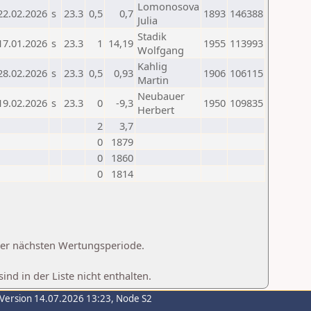
Lomonosova
22.02.2026
s
23.3
0,5
0,7
1893
146388
Julia
Stadik
17.01.2026
s
23.3
1
14,19
1955
113993
Wolfgang
Kahlig
28.02.2026
s
23.3
0,5
0,93
1906
106115
Martin
Neubauer
19.02.2026
s
23.3
0
-9,3
1950
109835
Herbert
2
3,7
0
1879
0
1860
0
1814
 der nächsten Wertungsperiode.
d in der Liste nicht enthalten.
-Version 14.07.2026 13:23, Node S2