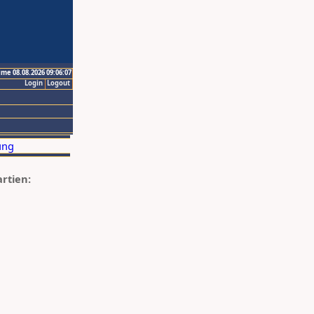
ime 08.08.2026 09:06:07
Login
Logout
artien: