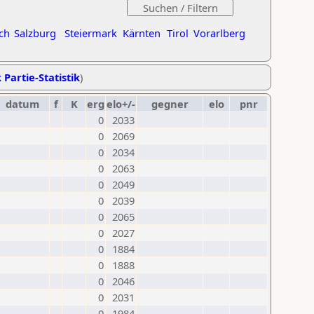
ch
Salzburg
Steiermark
Kärnten
Tirol
Vorarlberg
 Partie-Statistik
)
datum
f
K
erg
elo+/-
gegner
elo
pnr
0
2033
0
2069
0
2034
0
2063
0
2049
0
2039
0
2065
0
2027
0
1884
0
1888
0
2046
0
2031
0
1984