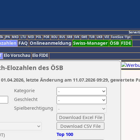
Servert
TA
JPN
MKD
LTU
NED
POL
POR
ROU
RUS
SRB
SVK
SWE
TUR
UKR
VIE
FontSize:11pt
ozahlen
FAQ
Onlineanmeldung
Swiss-Manager
ÖSB
FIDE
T
Elo Vorschau
Elo FIDE
ch-Elozahlen des ÖSB
 01.04.2026, letzte Änderung am 11.07.2026 09:29, gewertete P
Kategorie
Geschlecht
Spielberechtigung
Top 100
UT)