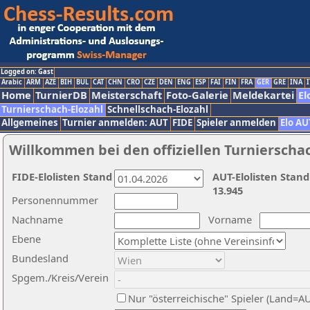
Logged on: Gast
Arabic
ARM
AZE
BIH
BUL
CAT
CHN
CRO
CZE
DEN
ENG
ESP
FAI
FIN
FRA
GER
GRE
INA
I
Home
TurnierDB
Meisterschaft
Foto-Galerie
Meldekartei
El
Turnierschach-Elozahl
Schnellschach-Elozahl
Allgemeines
Turnier anmelden: AUT
FIDE
Spieler anmelden
Elo AU
Willkommen bei den offiziellen Turnierscha
FIDE-Elolisten Stand
AUT-Elolisten Stand
13.945
Personennummer
Nachname
Vorname
Ebene
Bundesland
Spgem./Kreis/Verein
Nur "österreichische" Spieler (Land=A