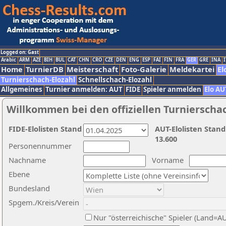
Logged on: Gast
Arabic
ARM
AZE
BIH
BUL
CAT
CHN
CRO
CZE
DEN
ENG
ESP
FAI
FIN
FRA
GER
GRE
INA
I
Home
TurnierDB
Meisterschaft
Foto-Galerie
Meldekartei
El
Turnierschach-Elozahl
Schnellschach-Elozahl
Allgemeines
Turnier anmelden: AUT
FIDE
Spieler anmelden
Elo AU
Willkommen bei den offiziellen Turnierscha
FIDE-Elolisten Stand
AUT-Elolisten Stand
13.600
Personennummer
Nachname
Vorname
Ebene
Bundesland
Spgem./Kreis/Verein
Nur "österreichische" Spieler (Land=A