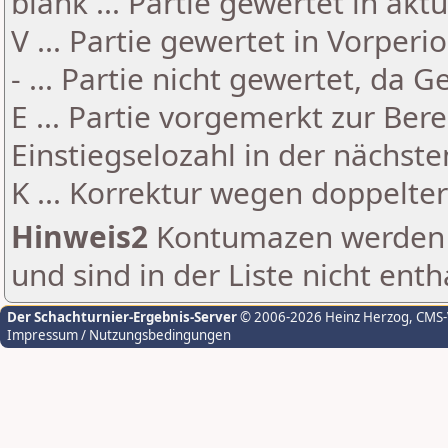
blank ... Partie gewertet in akt
V ... Partie gewertet in Vorperi
- ... Partie nicht gewertet, da 
E ... Partie vorgemerkt zur Be
Einstiegselozahl in der nächst
K ... Korrektur wegen doppelt
Hinweis2
Kontumazen werden g
und sind in der Liste nicht enth
Der Schachturnier-Ergebnis-Server
© 2006-2026 Heinz Herzog
, CMS
Impressum / Nutzungsbedingungen