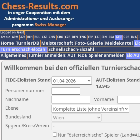
Logged on: Gast
Arabic
ARM
AZE
BIH
BUL
CAT
CHN
CRO
CZE
DEN
ENG
ESP
FAI
FIN
FRA
GER
GRE
INA
I
Home
TurnierDB
Meisterschaft
Foto-Galerie
Meldekartei
El
Turnierschach-Elozahl
Schnellschach-Elozahl
Allgemeines
Turnier anmelden: AUT
FIDE
Spieler anmelden
Elo AU
Willkommen bei den offiziellen Turnierscha
FIDE-Elolisten Stand
AUT-Elolisten Stand
13.945
Personennummer
Nachname
Vorname
Ebene
Bundesland
Spgem./Kreis/Verein
Nur "österreichische" Spieler (Land=A