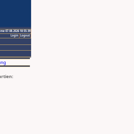
ime 07.08.2026 18:55:39
Login
Logout
artien: