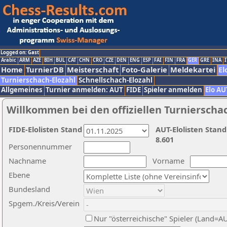
Logged on: Gast
Arabic
ARM
AZE
BIH
BUL
CAT
CHN
CRO
CZE
DEN
ENG
ESP
FAI
FIN
FRA
GER
GRE
INA
I
Home
TurnierDB
Meisterschaft
Foto-Galerie
Meldekartei
El
Turnierschach-Elozahl
Schnellschach-Elozahl
Allgemeines
Turnier anmelden: AUT
FIDE
Spieler anmelden
Elo AU
Willkommen bei den offiziellen Turnierscha
FIDE-Elolisten Stand
AUT-Elolisten Stand
8.601
Personennummer
Nachname
Vorname
Ebene
Bundesland
Spgem./Kreis/Verein
Nur "österreichische" Spieler (Land=A