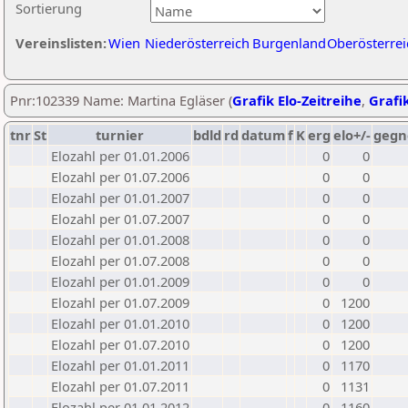
Sortierung
Vereinslisten:
Wien
Niederösterreich
Burgenland
Oberösterrei
Pnr:102339 Name: Martina Egläser (
Grafik Elo-Zeitreihe
,
Grafik
tnr
St
turnier
bdld
rd
datum
f
K
erg
elo+/-
gegn
Elozahl per 01.01.2006
0
0
Elozahl per 01.07.2006
0
0
Elozahl per 01.01.2007
0
0
Elozahl per 01.07.2007
0
0
Elozahl per 01.01.2008
0
0
Elozahl per 01.07.2008
0
0
Elozahl per 01.01.2009
0
0
Elozahl per 01.07.2009
0
1200
Elozahl per 01.01.2010
0
1200
Elozahl per 01.07.2010
0
1200
Elozahl per 01.01.2011
0
1170
Elozahl per 01.07.2011
0
1131
Elozahl per 01.01.2012
0
1160