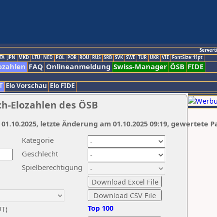
Servert
TA
JPN
MKD
LTU
NED
POL
POR
ROU
RUS
SRB
SVK
SWE
TUR
UKR
VIE
FontSize:11pt
ozahlen
FAQ
Onlineanmeldung
Swiss-Manager
ÖSB
FIDE
T
Elo Vorschau
Elo FIDE
ch-Elozahlen des ÖSB
 01.10.2025, letzte Änderung am 01.10.2025 09:19, gewertete P
Kategorie
Geschlecht
Spielberechtigung
Top 100
UT)