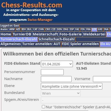
Logged on: Gast
Arabic
ARM
AZE
BIH
BUL
CAT
CHN
CRO
CZE
DEN
ENG
ESP
FAI
FIN
FRA
GER
GRE
INA
I
Home
TurnierDB
Meisterschaft
Foto-Galerie
Meldekartei
El
Turnierschach-Elozahl
Schnellschach-Elozahl
Allgemeines
Turnier anmelden: AUT
FIDE
Spieler anmelden
Elo AU
Willkommen bei den offiziellen Turnierscha
FIDE-Elolisten Stand
AUT-Elolisten Stand
13.945
Personennummer
Nachname
Vorname
Ebene
Bundesland
Spgem./Kreis/Verein
Nur "österreichische" Spieler (Land=A