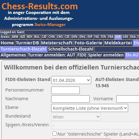
Logged on: Gast
Arabic
ARM
AZE
BIH
BUL
CAT
CHN
CRO
CZE
DEN
ENG
ESP
FAI
FIN
FRA
GER
GRE
INA
I
Home
TurnierDB
Meisterschaft
Foto-Galerie
Meldekartei
El
Turnierschach-Elozahl
Schnellschach-Elozahl
Allgemeines
Turnier anmelden: AUT
FIDE
Spieler anmelden
Elo AU
Willkommen bei den offiziellen Turnierscha
FIDE-Elolisten Stand
AUT-Elolisten Stand
13.945
Personennummer
Nachname
Vorname
Ebene
Bundesland
Spgem./Kreis/Verein
Nur "österreichische" Spieler (Land=A