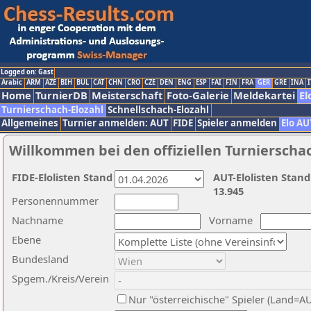
Logged on: Gast
Arabic
ARM
AZE
BIH
BUL
CAT
CHN
CRO
CZE
DEN
ENG
ESP
FAI
FIN
FRA
GER
GRE
INA
I
Home
TurnierDB
Meisterschaft
Foto-Galerie
Meldekartei
El
Turnierschach-Elozahl
Schnellschach-Elozahl
Allgemeines
Turnier anmelden: AUT
FIDE
Spieler anmelden
Elo AU
Willkommen bei den offiziellen Turnierscha
FIDE-Elolisten Stand
AUT-Elolisten Stand
13.945
Personennummer
Nachname
Vorname
Ebene
Bundesland
Spgem./Kreis/Verein
Nur "österreichische" Spieler (Land=A