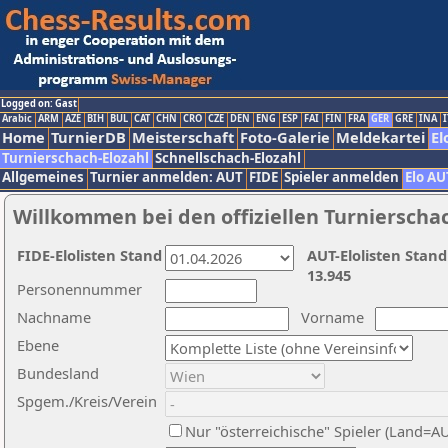
Logged on: Gast
Arabic
ARM
AZE
BIH
BUL
CAT
CHN
CRO
CZE
DEN
ENG
ESP
FAI
FIN
FRA
GER
GRE
INA
I
Home
TurnierDB
Meisterschaft
Foto-Galerie
Meldekartei
El
Turnierschach-Elozahl
Schnellschach-Elozahl
Allgemeines
Turnier anmelden: AUT
FIDE
Spieler anmelden
Elo AU
Willkommen bei den offiziellen Turnierscha
FIDE-Elolisten Stand
AUT-Elolisten Stand
13.945
Personennummer
Nachname
Vorname
Ebene
Bundesland
Spgem./Kreis/Verein
Nur "österreichische" Spieler (Land=A