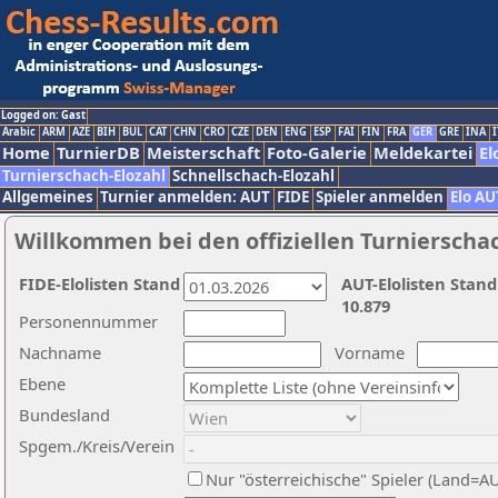
Logged on: Gast
Arabic
ARM
AZE
BIH
BUL
CAT
CHN
CRO
CZE
DEN
ENG
ESP
FAI
FIN
FRA
GER
GRE
INA
I
Home
TurnierDB
Meisterschaft
Foto-Galerie
Meldekartei
El
Turnierschach-Elozahl
Schnellschach-Elozahl
Allgemeines
Turnier anmelden: AUT
FIDE
Spieler anmelden
Elo AU
Willkommen bei den offiziellen Turnierscha
FIDE-Elolisten Stand
AUT-Elolisten Stand
10.879
Personennummer
Nachname
Vorname
Ebene
Bundesland
Spgem./Kreis/Verein
Nur "österreichische" Spieler (Land=A