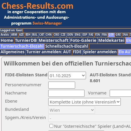
Logged on: Gast
Arabic
ARM
AZE
BIH
BUL
CAT
CHN
CRO
CZE
DEN
ENG
ESP
FAI
FIN
FRA
GER
GRE
INA
I
Home
TurnierDB
Meisterschaft
Foto-Galerie
Meldekartei
El
Turnierschach-Elozahl
Schnellschach-Elozahl
Allgemeines
Turnier anmelden: AUT
FIDE
Spieler anmelden
Elo AU
Willkommen bei den offiziellen Turnierscha
FIDE-Elolisten Stand
AUT-Elolisten Stand
8.601
Personennummer
Nachname
Vorname
Ebene
Bundesland
Spgem./Kreis/Verein
Nur "österreichische" Spieler (Land=A