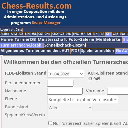
Logged on: Gast
Arabic
ARM
AZE
BIH
BUL
CAT
CHN
CRO
CZE
DEN
ENG
ESP
FAI
FIN
FRA
GER
GRE
INA
I
Home
TurnierDB
Meisterschaft
Foto-Galerie
Meldekartei
El
Turnierschach-Elozahl
Schnellschach-Elozahl
Allgemeines
Turnier anmelden: AUT
FIDE
Spieler anmelden
Elo AU
Willkommen bei den offiziellen Turnierscha
FIDE-Elolisten Stand
AUT-Elolisten Stand
13.945
Personennummer
Nachname
Vorname
Ebene
Bundesland
Spgem./Kreis/Verein
Nur "österreichische" Spieler (Land=A