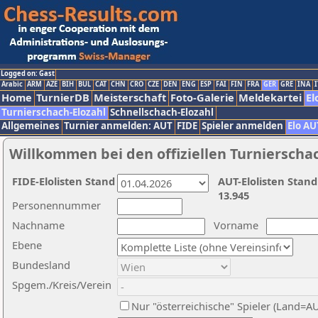
Logged on: Gast
Arabic
ARM
AZE
BIH
BUL
CAT
CHN
CRO
CZE
DEN
ENG
ESP
FAI
FIN
FRA
GER
GRE
INA
I
Home
TurnierDB
Meisterschaft
Foto-Galerie
Meldekartei
El
Turnierschach-Elozahl
Schnellschach-Elozahl
Allgemeines
Turnier anmelden: AUT
FIDE
Spieler anmelden
Elo AU
Willkommen bei den offiziellen Turnierscha
FIDE-Elolisten Stand
AUT-Elolisten Stand
13.945
Personennummer
Nachname
Vorname
Ebene
Bundesland
Spgem./Kreis/Verein
Nur "österreichische" Spieler (Land=A