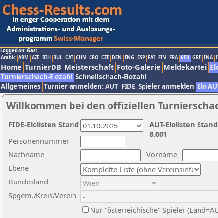
Logged on: Gast
Arabic
ARM
AZE
BIH
BUL
CAT
CHN
CRO
CZE
DEN
ENG
ESP
FAI
FIN
FRA
GER
GRE
INA
I
Home
TurnierDB
Meisterschaft
Foto-Galerie
Meldekartei
El
Turnierschach-Elozahl
Schnellschach-Elozahl
Allgemeines
Turnier anmelden: AUT
FIDE
Spieler anmelden
Elo AU
Willkommen bei den offiziellen Turnierscha
FIDE-Elolisten Stand
AUT-Elolisten Stand
8.601
Personennummer
Nachname
Vorname
Ebene
Bundesland
Spgem./Kreis/Verein
Nur "österreichische" Spieler (Land=A