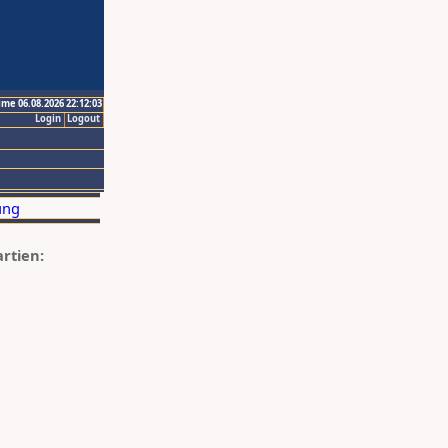
ime 06.08.2026 22:12:03
Login
Logout
artien: