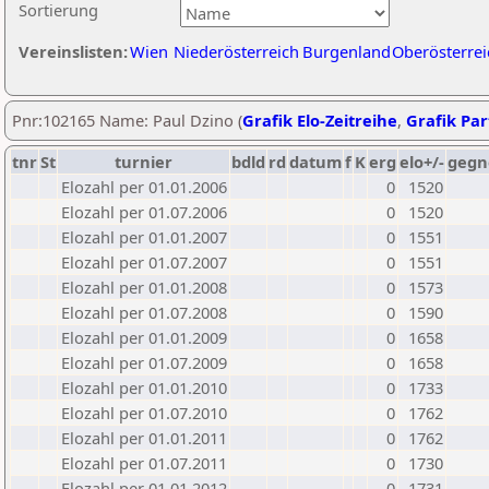
Sortierung
Vereinslisten:
Wien
Niederösterreich
Burgenland
Oberösterrei
Pnr:102165 Name: Paul Dzino (
Grafik Elo-Zeitreihe
,
Grafik Part
tnr
St
turnier
bdld
rd
datum
f
K
erg
elo+/-
gegn
Elozahl per 01.01.2006
0
1520
Elozahl per 01.07.2006
0
1520
Elozahl per 01.01.2007
0
1551
Elozahl per 01.07.2007
0
1551
Elozahl per 01.01.2008
0
1573
Elozahl per 01.07.2008
0
1590
Elozahl per 01.01.2009
0
1658
Elozahl per 01.07.2009
0
1658
Elozahl per 01.01.2010
0
1733
Elozahl per 01.07.2010
0
1762
Elozahl per 01.01.2011
0
1762
Elozahl per 01.07.2011
0
1730
Elozahl per 01.01.2012
0
1731