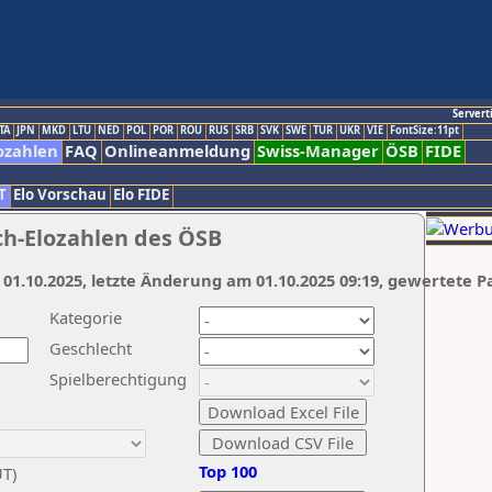
Servert
TA
JPN
MKD
LTU
NED
POL
POR
ROU
RUS
SRB
SVK
SWE
TUR
UKR
VIE
FontSize:11pt
ozahlen
FAQ
Onlineanmeldung
Swiss-Manager
ÖSB
FIDE
T
Elo Vorschau
Elo FIDE
ch-Elozahlen des ÖSB
 01.10.2025, letzte Änderung am 01.10.2025 09:19, gewertete P
Kategorie
Geschlecht
Spielberechtigung
Top 100
UT)