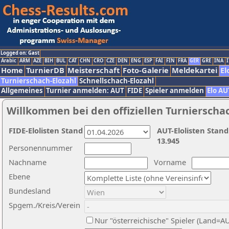
Logged on: Gast
Arabic
ARM
AZE
BIH
BUL
CAT
CHN
CRO
CZE
DEN
ENG
ESP
FAI
FIN
FRA
GER
GRE
INA
I
Home
TurnierDB
Meisterschaft
Foto-Galerie
Meldekartei
El
Turnierschach-Elozahl
Schnellschach-Elozahl
Allgemeines
Turnier anmelden: AUT
FIDE
Spieler anmelden
Elo AU
Willkommen bei den offiziellen Turnierscha
FIDE-Elolisten Stand
AUT-Elolisten Stand
13.945
Personennummer
Nachname
Vorname
Ebene
Bundesland
Spgem./Kreis/Verein
Nur "österreichische" Spieler (Land=A