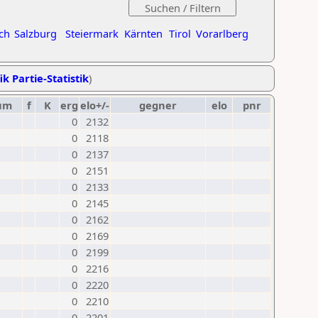
ch
Salzburg
Steiermark
Kärnten
Tirol
Vorarlberg
ik Partie-Statistik
)
um
f
K
erg
elo+/-
gegner
elo
pnr
0
2132
0
2118
0
2137
0
2151
0
2133
0
2145
0
2162
0
2169
0
2199
0
2216
0
2220
0
2210
0
2201