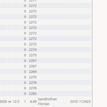
0
2277
0
2272
0
2272
0
2272
0
2272
0
2272
0
2272
0
2272
0
2272
0
2274
0
2275
0
2267
0
2267
0
2264
0
2270
0
2276
0
2276
0
2283
Sandhöfner
.2026
w
12.5
1
4,99
2210
112423
Florian