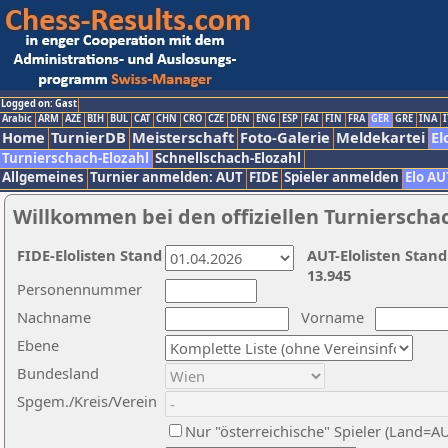
Logged on: Gast
Arabic
ARM
AZE
BIH
BUL
CAT
CHN
CRO
CZE
DEN
ENG
ESP
FAI
FIN
FRA
GER
GRE
INA
I
Home
TurnierDB
Meisterschaft
Foto-Galerie
Meldekartei
El
Turnierschach-Elozahl
Schnellschach-Elozahl
Allgemeines
Turnier anmelden: AUT
FIDE
Spieler anmelden
Elo AU
Willkommen bei den offiziellen Turnierscha
FIDE-Elolisten Stand
AUT-Elolisten Stand
13.945
Personennummer
Nachname
Vorname
Ebene
Bundesland
Spgem./Kreis/Verein
Nur "österreichische" Spieler (Land=A