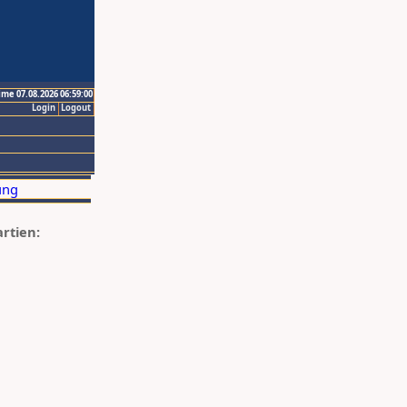
ime 07.08.2026 06:59:00
Login
Logout
artien: