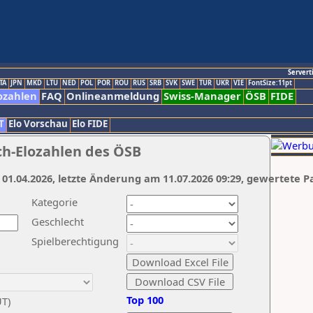
Servert
TA
JPN
MKD
LTU
NED
POL
POR
ROU
RUS
SRB
SVK
SWE
TUR
UKR
VIE
FontSize:11pt
ozahlen
FAQ
Onlineanmeldung
Swiss-Manager
ÖSB
FIDE
T
Elo Vorschau
Elo FIDE
ch-Elozahlen des ÖSB
 01.04.2026, letzte Änderung am 11.07.2026 09:29, gewertete P
Kategorie
Geschlecht
Spielberechtigung
Top 100
UT)