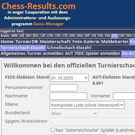
Logged on: Gast
Arabic
ARM
AZE
BIH
BUL
CAT
CHN
CRO
CZE
DEN
ENG
ESP
FAI
FIN
FRA
GER
GRE
INA
I
Home
TurnierDB
Meisterschaft
Foto-Galerie
Meldekartei
El
Turnierschach-Elozahl
Schnellschach-Elozahl
Allgemeines
Turnier anmelden: AUT
FIDE
Spieler anmelden
Elo AU
Willkommen bei den offiziellen Turnierscha
FIDE-Elolisten Stand
AUT-Elolisten Stand
8.601
Personennummer
Nachname
Vorname
Ebene
Bundesland
Spgem./Kreis/Verein
Nur "österreichische" Spieler (Land=A