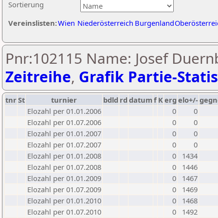
Sortierung
Vereinslisten:
Wien
Niederösterreich
Burgenland
Oberösterrei
Pnr:102115 Name: Josef Duernb
Zeitreihe
,
Grafik Partie-Statis
tnr
St
turnier
bdld
rd
datum
f
K
erg
elo+/-
gegn
Elozahl per 01.01.2006
0
0
Elozahl per 01.07.2006
0
0
Elozahl per 01.01.2007
0
0
Elozahl per 01.07.2007
0
0
Elozahl per 01.01.2008
0
1434
Elozahl per 01.07.2008
0
1446
Elozahl per 01.01.2009
0
1467
Elozahl per 01.07.2009
0
1469
Elozahl per 01.01.2010
0
1468
Elozahl per 01.07.2010
0
1492