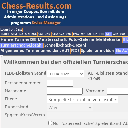
Logged on: Gast
Arabic
ARM
AZE
BIH
BUL
CAT
CHN
CRO
CZE
DEN
ENG
ESP
FAI
FIN
FRA
GER
GRE
INA
I
Home
TurnierDB
Meisterschaft
Foto-Galerie
Meldekartei
El
Turnierschach-Elozahl
Schnellschach-Elozahl
Allgemeines
Turnier anmelden: AUT
FIDE
Spieler anmelden
Elo AU
Willkommen bei den offiziellen Turnierscha
FIDE-Elolisten Stand
AUT-Elolisten Stand
13.945
Personennummer
Nachname
Vorname
Ebene
Bundesland
Spgem./Kreis/Verein
Nur "österreichische" Spieler (Land=A