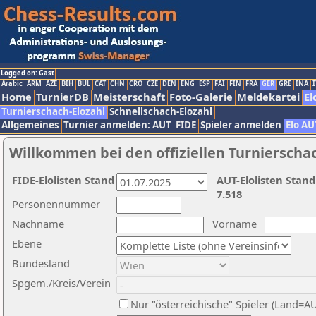
Logged on: Gast
Arabic
ARM
AZE
BIH
BUL
CAT
CHN
CRO
CZE
DEN
ENG
ESP
FAI
FIN
FRA
GER
GRE
INA
I
Home
TurnierDB
Meisterschaft
Foto-Galerie
Meldekartei
El
Turnierschach-Elozahl
Schnellschach-Elozahl
Allgemeines
Turnier anmelden: AUT
FIDE
Spieler anmelden
Elo AU
Willkommen bei den offiziellen Turnierscha
FIDE-Elolisten Stand
AUT-Elolisten Stand
7.518
Personennummer
Nachname
Vorname
Ebene
Bundesland
Spgem./Kreis/Verein
Nur "österreichische" Spieler (Land=A