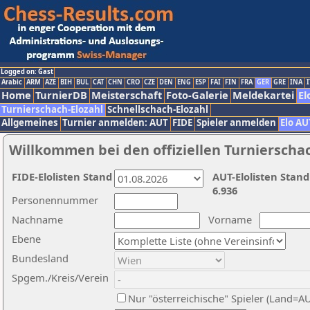
Logged on: Gast
Arabic
ARM
AZE
BIH
BUL
CAT
CHN
CRO
CZE
DEN
ENG
ESP
FAI
FIN
FRA
GER
GRE
INA
I
Home
TurnierDB
Meisterschaft
Foto-Galerie
Meldekartei
El
Turnierschach-Elozahl
Schnellschach-Elozahl
Allgemeines
Turnier anmelden: AUT
FIDE
Spieler anmelden
Elo AU
Willkommen bei den offiziellen Turnierscha
FIDE-Elolisten Stand
AUT-Elolisten Stand
6.936
Personennummer
Nachname
Vorname
Ebene
Bundesland
Spgem./Kreis/Verein
Nur "österreichische" Spieler (Land=A