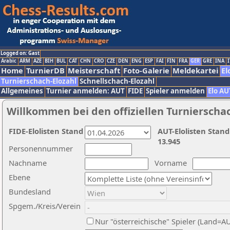
Logged on: Gast
Arabic
ARM
AZE
BIH
BUL
CAT
CHN
CRO
CZE
DEN
ENG
ESP
FAI
FIN
FRA
GER
GRE
INA
I
Home
TurnierDB
Meisterschaft
Foto-Galerie
Meldekartei
El
Turnierschach-Elozahl
Schnellschach-Elozahl
Allgemeines
Turnier anmelden: AUT
FIDE
Spieler anmelden
Elo AU
Willkommen bei den offiziellen Turnierscha
FIDE-Elolisten Stand
AUT-Elolisten Stand
13.945
Personennummer
Nachname
Vorname
Ebene
Bundesland
Spgem./Kreis/Verein
Nur "österreichische" Spieler (Land=A