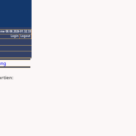
ime 08.08.2026 01:32:33
Login
Logout
artien: