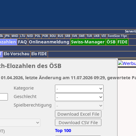
Servert
TA
JPN
MKD
LTU
NED
POL
POR
ROU
RUS
SRB
SVK
SWE
TUR
UKR
VIE
FontSize:11pt
ozahlen
FAQ
Onlineanmeldung
Swiss-Manager
ÖSB
FIDE
T
Elo Vorschau
Elo FIDE
ch-Elozahlen des ÖSB
 01.04.2026, letzte Änderung am 11.07.2026 09:29, gewertete P
Kategorie
Geschlecht
Spielberechtigung
Top 100
UT)