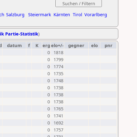
ch
Salzburg
Steiermark
Kärnten
Tirol
Vorarlberg
ik Partie-Statistik
)
d
datum
f
K
erg
elo+/-
gegner
elo
pnr
0
1818
0
1799
0
1774
0
1735
0
1748
0
1738
0
1738
0
1738
0
1765
0
1741
0
1692
0
1757
0
1731