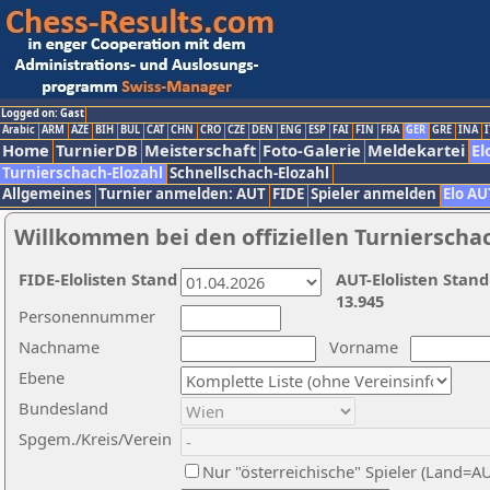
Logged on: Gast
Arabic
ARM
AZE
BIH
BUL
CAT
CHN
CRO
CZE
DEN
ENG
ESP
FAI
FIN
FRA
GER
GRE
INA
I
Home
TurnierDB
Meisterschaft
Foto-Galerie
Meldekartei
El
Turnierschach-Elozahl
Schnellschach-Elozahl
Allgemeines
Turnier anmelden: AUT
FIDE
Spieler anmelden
Elo AU
Willkommen bei den offiziellen Turnierscha
FIDE-Elolisten Stand
AUT-Elolisten Stand
13.945
Personennummer
Nachname
Vorname
Ebene
Bundesland
Spgem./Kreis/Verein
Nur "österreichische" Spieler (Land=A