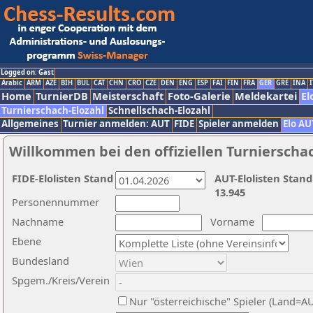
Logged on: Gast
Arabic
ARM
AZE
BIH
BUL
CAT
CHN
CRO
CZE
DEN
ENG
ESP
FAI
FIN
FRA
GER
GRE
INA
I
Home
TurnierDB
Meisterschaft
Foto-Galerie
Meldekartei
El
Turnierschach-Elozahl
Schnellschach-Elozahl
Allgemeines
Turnier anmelden: AUT
FIDE
Spieler anmelden
Elo AU
Willkommen bei den offiziellen Turnierscha
FIDE-Elolisten Stand
AUT-Elolisten Stand
13.945
Personennummer
Nachname
Vorname
Ebene
Bundesland
Spgem./Kreis/Verein
Nur "österreichische" Spieler (Land=A