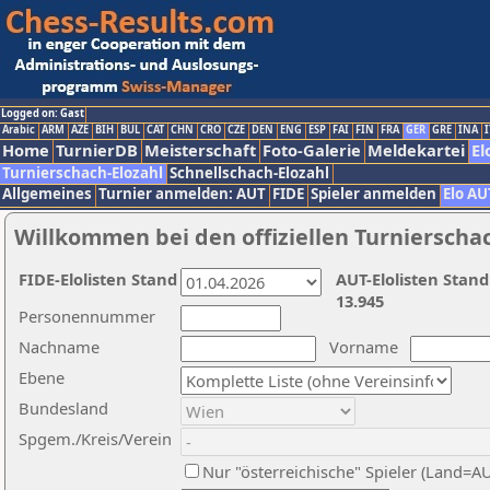
Logged on: Gast
Arabic
ARM
AZE
BIH
BUL
CAT
CHN
CRO
CZE
DEN
ENG
ESP
FAI
FIN
FRA
GER
GRE
INA
I
Home
TurnierDB
Meisterschaft
Foto-Galerie
Meldekartei
El
Turnierschach-Elozahl
Schnellschach-Elozahl
Allgemeines
Turnier anmelden: AUT
FIDE
Spieler anmelden
Elo AU
Willkommen bei den offiziellen Turnierscha
FIDE-Elolisten Stand
AUT-Elolisten Stand
13.945
Personennummer
Nachname
Vorname
Ebene
Bundesland
Spgem./Kreis/Verein
Nur "österreichische" Spieler (Land=A