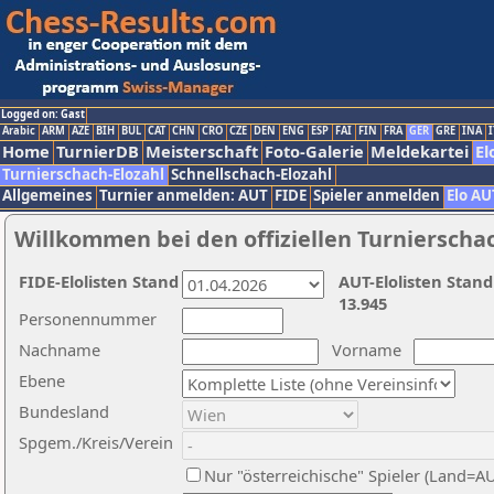
Logged on: Gast
Arabic
ARM
AZE
BIH
BUL
CAT
CHN
CRO
CZE
DEN
ENG
ESP
FAI
FIN
FRA
GER
GRE
INA
I
Home
TurnierDB
Meisterschaft
Foto-Galerie
Meldekartei
El
Turnierschach-Elozahl
Schnellschach-Elozahl
Allgemeines
Turnier anmelden: AUT
FIDE
Spieler anmelden
Elo AU
Willkommen bei den offiziellen Turnierscha
FIDE-Elolisten Stand
AUT-Elolisten Stand
13.945
Personennummer
Nachname
Vorname
Ebene
Bundesland
Spgem./Kreis/Verein
Nur "österreichische" Spieler (Land=A