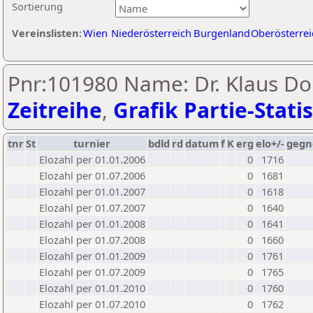
Sortierung
Vereinslisten:
Wien
Niederösterreich
Burgenland
Oberösterrei
Pnr:101980 Name: Dr. Klaus D
Zeitreihe
,
Grafik Partie-Statis
tnr
St
turnier
bdld
rd
datum
f
K
erg
elo+/-
gegn
Elozahl per 01.01.2006
0
1716
Elozahl per 01.07.2006
0
1681
Elozahl per 01.01.2007
0
1618
Elozahl per 01.07.2007
0
1640
Elozahl per 01.01.2008
0
1641
Elozahl per 01.07.2008
0
1660
Elozahl per 01.01.2009
0
1761
Elozahl per 01.07.2009
0
1765
Elozahl per 01.01.2010
0
1760
Elozahl per 01.07.2010
0
1762