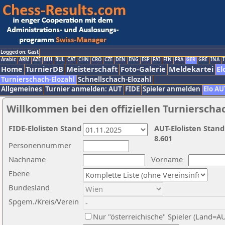
Logged on: Gast
Arabic
ARM
AZE
BIH
BUL
CAT
CHN
CRO
CZE
DEN
ENG
ESP
FAI
FIN
FRA
GER
GRE
INA
I
Home
TurnierDB
Meisterschaft
Foto-Galerie
Meldekartei
El
Turnierschach-Elozahl
Schnellschach-Elozahl
Allgemeines
Turnier anmelden: AUT
FIDE
Spieler anmelden
Elo AU
Willkommen bei den offiziellen Turnierscha
FIDE-Elolisten Stand
AUT-Elolisten Stand
8.601
Personennummer
Nachname
Vorname
Ebene
Bundesland
Spgem./Kreis/Verein
Nur "österreichische" Spieler (Land=A