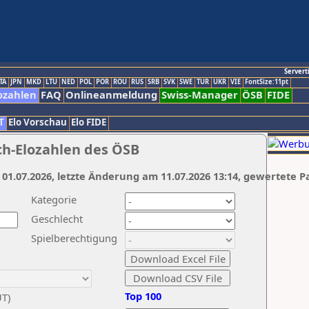
Servert
TA
JPN
MKD
LTU
NED
POL
POR
ROU
RUS
SRB
SVK
SWE
TUR
UKR
VIE
FontSize:11pt
ozahlen
FAQ
Onlineanmeldung
Swiss-Manager
ÖSB
FIDE
T
Elo Vorschau
Elo FIDE
ch-Elozahlen des ÖSB
 01.07.2026, letzte Änderung am 11.07.2026 13:14, gewertete P
Kategorie
Geschlecht
Spielberechtigung
Top 100
UT)