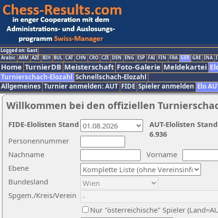
Logged on: Gast
Arabic
ARM
AZE
BIH
BUL
CAT
CHN
CRO
CZE
DEN
ENG
ESP
FAI
FIN
FRA
GER
GRE
INA
I
Home
TurnierDB
Meisterschaft
Foto-Galerie
Meldekartei
El
Turnierschach-Elozahl
Schnellschach-Elozahl
Allgemeines
Turnier anmelden: AUT
FIDE
Spieler anmelden
Elo AU
Willkommen bei den offiziellen Turnierscha
FIDE-Elolisten Stand
AUT-Elolisten Stand
6.936
Personennummer
Nachname
Vorname
Ebene
Bundesland
Spgem./Kreis/Verein
Nur "österreichische" Spieler (Land=A