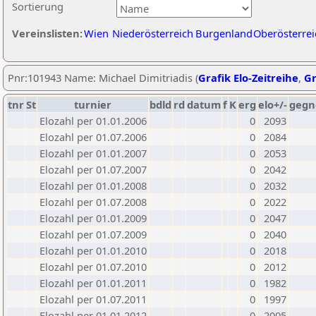
Sortierung
Vereinslisten:
Wien
Niederösterreich
Burgenland
Oberösterrei
Pnr:101943 Name: Michael Dimitriadis (
Grafik Elo-Zeitreihe
,
Gr
tnr
St
turnier
bdld
rd
datum
f
K
erg
elo+/-
gegn
Elozahl per 01.01.2006
0
2093
Elozahl per 01.07.2006
0
2084
Elozahl per 01.01.2007
0
2053
Elozahl per 01.07.2007
0
2042
Elozahl per 01.01.2008
0
2032
Elozahl per 01.07.2008
0
2022
Elozahl per 01.01.2009
0
2047
Elozahl per 01.07.2009
0
2040
Elozahl per 01.01.2010
0
2018
Elozahl per 01.07.2010
0
2012
Elozahl per 01.01.2011
0
1982
Elozahl per 01.07.2011
0
1997
Elozahl per 01.01.2012
0
2005