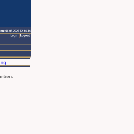
ime 06.08.2026 12:44:34
Login
Logout
artien: