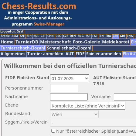
Logged on: Gast
Arabic
ARM
AZE
BIH
BUL
CAT
CHN
CRO
CZE
DEN
ENG
ESP
FAI
FIN
FRA
GER
GRE
INA
I
Home
TurnierDB
Meisterschaft
Foto-Galerie
Meldekartei
El
Turnierschach-Elozahl
Schnellschach-Elozahl
Allgemeines
Turnier anmelden: AUT
FIDE
Spieler anmelden
Elo AU
Willkommen bei den offiziellen Turnierscha
FIDE-Elolisten Stand
AUT-Elolisten Stand
7.518
Personennummer
Nachname
Vorname
Ebene
Bundesland
Spgem./Kreis/Verein
Nur "österreichische" Spieler (Land=A