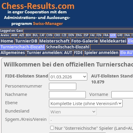
Logged on: Gast
Arabic
ARM
AZE
BIH
BUL
CAT
CHN
CRO
CZE
DEN
ENG
ESP
FAI
FIN
FRA
GER
GRE
INA
I
Home
TurnierDB
Meisterschaft
Foto-Galerie
Meldekartei
El
Turnierschach-Elozahl
Schnellschach-Elozahl
Allgemeines
Turnier anmelden: AUT
FIDE
Spieler anmelden
Elo AU
Willkommen bei den offiziellen Turnierscha
FIDE-Elolisten Stand
AUT-Elolisten Stand
10.879
Personennummer
Nachname
Vorname
Ebene
Bundesland
Spgem./Kreis/Verein
Nur "österreichische" Spieler (Land=A