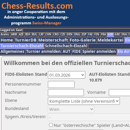
Logged on: Gast
Arabic
ARM
AZE
BIH
BUL
CAT
CHN
CRO
CZE
DEN
ENG
ESP
FAI
FIN
FRA
GER
GRE
INA
I
Home
TurnierDB
Meisterschaft
Foto-Galerie
Meldekartei
El
Turnierschach-Elozahl
Schnellschach-Elozahl
Allgemeines
Turnier anmelden: AUT
FIDE
Spieler anmelden
Elo AU
Willkommen bei den offiziellen Turnierscha
FIDE-Elolisten Stand
AUT-Elolisten Stand
10.879
Personennummer
Nachname
Vorname
Ebene
Bundesland
Spgem./Kreis/Verein
Nur "österreichische" Spieler (Land=A